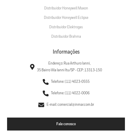
Distribuidor Honeywell Maxon
Distribuidor Honeywell Eclipse
Distribuidor Elektrogas
Distribuidor Brahma
Informações
Endereço: Rua Arthuro Ianni,
35 Bairro Vila Ianni Itu/SP - CEP: 13313-150
Telefone: (11) 4023-0555
Telefone: (11) 4022-0006
E-mail: comercial@inmar.com.br
Fale conosco