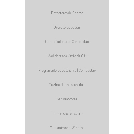
Detectores de Chama
Detectores de Gás
Gerenciadores de Combustão
Medidores de Vazão de Gás
Programadores de Chama | Combustão
Queimadores Industriais
Servomotores
Transmissor Versatilis
Transmissores Wireless