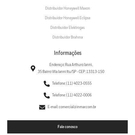
Distribuidor Honeywell Maxon
Distribuidor Honeywell Eclipse
Distribuidor Elektrogas
Distribuidor Brahma
Informações
Endereço: Rua Arthuro Ianni,
35 Bairro Vila Ianni Itu/SP - CEP: 13313-150
Telefone: (11) 4023-0555
Telefone: (11) 4022-0006
E-mail: comercial@inmar.com.br
Fale conosco