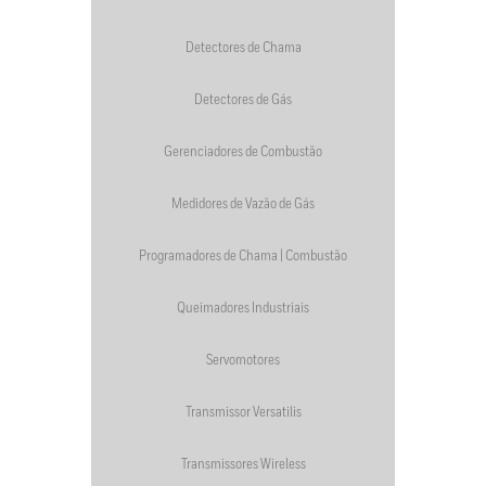
Detectores de Chama
Detectores de Gás
Gerenciadores de Combustão
Medidores de Vazão de Gás
Programadores de Chama | Combustão
Queimadores Industriais
Servomotores
Transmissor Versatilis
Transmissores Wireless