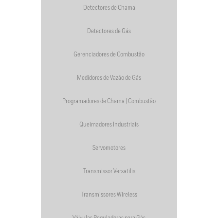
Detectores de Chama
Detectores de Gás
Gerenciadores de Combustão
Medidores de Vazão de Gás
Programadores de Chama | Combustão
Queimadores Industriais
Servomotores
Transmissor Versatilis
Transmissores Wireless