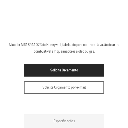
Atuador M6184A1023 da Honeywell, fabricado para controle da vazão de ar ou
combustível em queimadores a óleo ou gás.
Solicite Orçamento
Solicite Orçamento por e-mail
Especificações