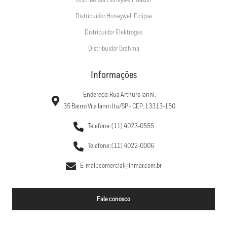
Distribuidor Honeywell Maxon
Distribuidor Honeywell Eclipse
Distribuidor Elektrogas
Distribuidor Brahma
Informações
Endereço: Rua Arthuro Ianni,
35 Bairro Vila Ianni Itu/SP - CEP: 13313-150
Telefone: (11) 4023-0555
Telefone: (11) 4022-0006
E-mail: comercial@inmar.com.br
Fale conosco