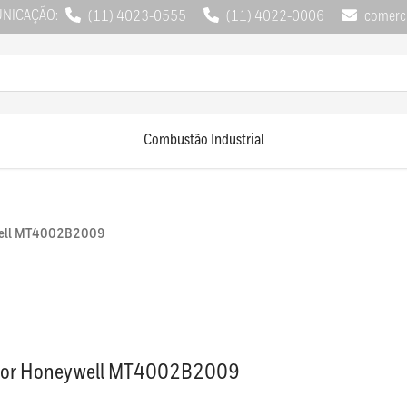
UNICAÇÃO:
(11) 4023-0555
(11) 4022-0006
comerci
Combustão Industrial
well MT4002B2009
dor Honeywell MT4002B2009