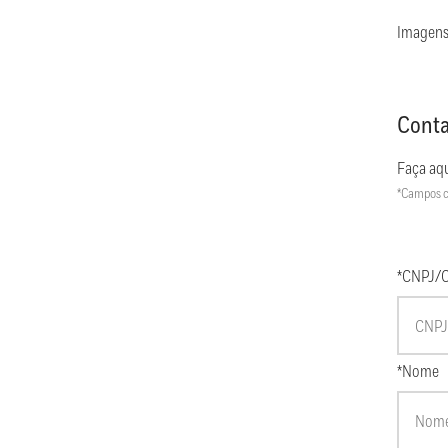
Imagens
Conta
Faça aqu
*Campos c
*CNPJ/
*Nome