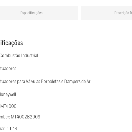
Especificações
Descrição T
ificações
 Combustão Industrial
Atuadores
tuadores para Válvulas Borboletas e Dampers de Ar
Honeywell
: MT4000
Number: MT4002B2009
mar: 1178