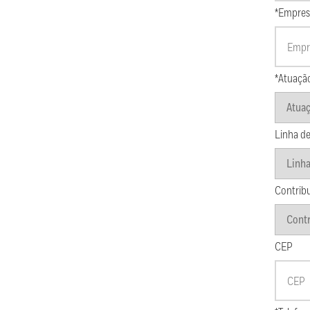
*Empres
*Atuaçã
Linha de
Contrib
CEP