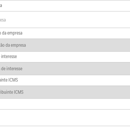
a
o da empresa
 interesse
uinte ICMS