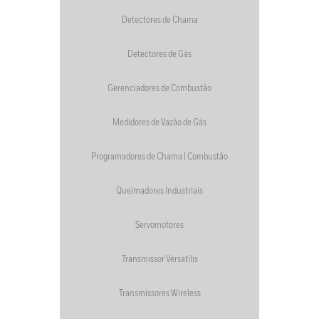
Detectores de Chama
Detectores de Gás
Gerenciadores de Combustão
Medidores de Vazão de Gás
Programadores de Chama | Combustão
Queimadores Industriais
Servomotores
Transmissor Versatilis
Transmissores Wireless