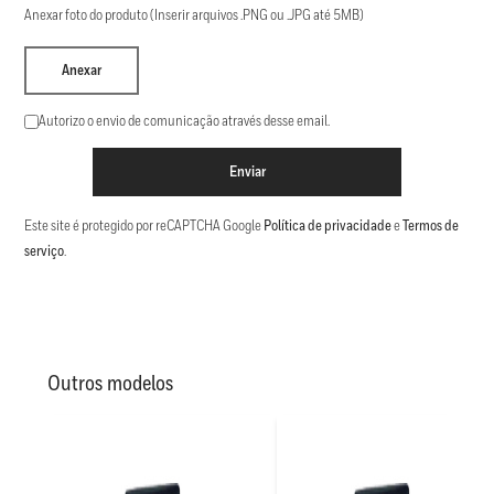
Anexar foto do produto (Inserir arquivos .PNG ou .JPG até 5MB)
Anexar
Autorizo o envio de comunicação através desse email.
Enviar
Este site é protegido por reCAPTCHA Google
Política de privacidade
e
Termos de
serviço
.
Outros modelos