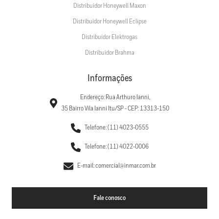
Distribuidor Honeywell Maxon
Distribuidor Honeywell Eclipse
Distribuidor Elektrogas
Distribuidor Brahma
Informações
Endereço: Rua Arthuro Ianni,
35 Bairro Vila Ianni Itu/SP - CEP: 13313-150
Telefone: (11) 4023-0555
Telefone: (11) 4022-0006
E-mail: comercial@inmar.com.br
Fale conosco