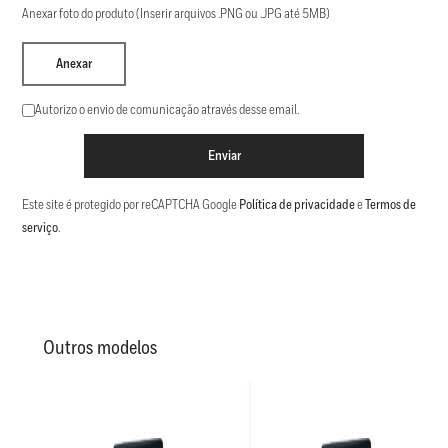
Anexar foto do produto (Inserir arquivos .PNG ou .JPG até 5MB)
Anexar
Autorizo o envio de comunicação através desse email.
Enviar
Este site é protegido por reCAPTCHA Google
Política de privacidade
e
Termos de
serviço
.
Outros modelos