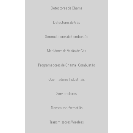
Detectores de Chama
Detectores de Gás
Gerenciadores de Combustão
Medidores de Vazão de Gás
Programadores de Chama | Combustão
Queimadores Industriais
Servomotores
Transmissor Versatilis
Transmissores Wireless