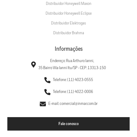
Distribuidor Honeywell Maxon
Distribuidor Honeywell Eclipse
Distribuidor Elektrogas
Distribuidor Brahma
Informações
Endereço: Rua Arthuro Ianni,
35 Bairro Vila Ianni Itu/SP - CEP: 13313-150
Telefone: (11) 4023-0555
Telefone: (11) 4022-0006
E-mail: comercial@inmar.com.br
Fale conosco