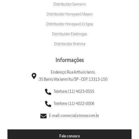
Distribuidor Siemens
Distribuidor Honeywell Maxon
Distribuidor Honeywell Eclipse
Distribuidor Elektrogas
Distribuidor Brahma
Informações
Endereço: Rua Arthuro Ianni,
35 Bairro Vila Ianni Itu/SP - CEP: 13313-150
Telefone: (11) 4023-0555
Telefone: (11) 4022-0006
E-mail: comercial@inmar.com.br
Fale conosco