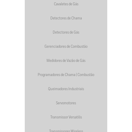
Cavaletes de Gás
Detectores de Chama
Detectores de Gás
Gerenciadores de Combustão
Medidores de Vazão de Gás
Programadores de Chama | Combustão
Queimadores Industriais
Servomotores
Transmissor Versatilis
Transmissores Wireless