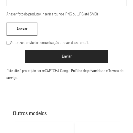
Anexar foto do produto (Inserir arquivos .PNG ou .JPG até 5MB)
Anexar
Autorizo o envio de comunicação através desse email.
Enviar
Este site é protegido por reCAPTCHA Google
Política de privacidade
e
Termos de
serviço
.
Outros modelos