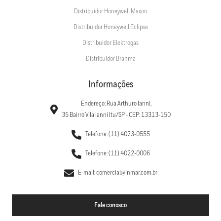
Distribuidor Honeywell Maxon
Distribuidor Honeywell Eclipse
Distribuidor Elektrogas
Distribuidor Brahma
Informações
Endereço: Rua Arthuro Ianni,
35 Bairro Vila Ianni Itu/SP - CEP: 13313-150
Telefone: (11) 4023-0555
Telefone: (11) 4022-0006
E-mail: comercial@inmar.com.br
Fale conosco