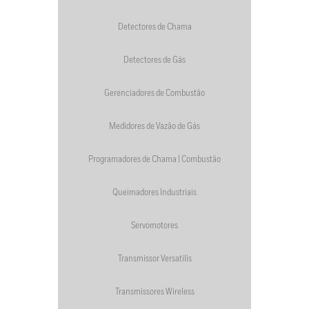
Detectores de Chama
Detectores de Gás
Gerenciadores de Combustão
Medidores de Vazão de Gás
Programadores de Chama | Combustão
Queimadores Industriais
Servomotores
Transmissor Versatilis
Transmissores Wireless