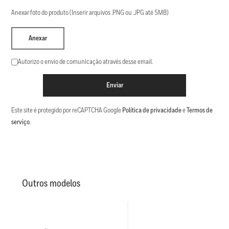
Anexar foto do produto (Inserir arquivos .PNG ou .JPG até 5MB)
Anexar
Autorizo o envio de comunicação através desse email.
Enviar
Este site é protegido por reCAPTCHA Google
Política de privacidade
e
Termos de
serviço
.
Outros modelos