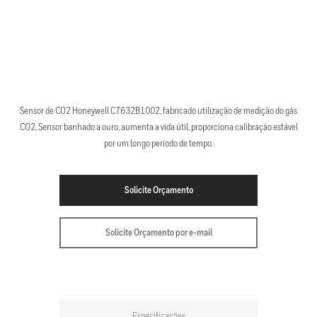
Sensor de CO2 Honeywell C7632B1002, fabricado utilização de medição do gás
CO2, Sensor banhado a ouro, aumenta a vida útil, proporciona calibração estável
por um longo período de tempo.
Solicite Orçamento
Solicite Orçamento por e-mail
Especificações