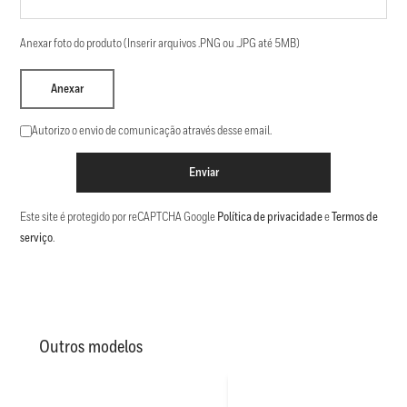
Anexar foto do produto (Inserir arquivos .PNG ou .JPG até 5MB)
Anexar
Autorizo o envio de comunicação através desse email.
Enviar
Este site é protegido por reCAPTCHA Google
Política de privacidade
e
Termos de
serviço
.
Outros modelos