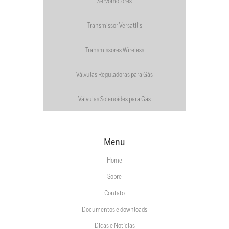
Servomotores
Transmissor Versatilis
Transmissores Wireless
Válvulas Reguladoras para Gás
Válvulas Solenoides para Gás
Menu
Home
Sobre
Contato
Documentos e downloads
Dicas e Notícias