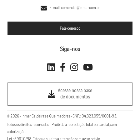
E-mail: comercial@inmar.com.br
Fale conosco
Siga-nos
Acesse nossa base
de documentos
© 2026 - Inmar Caldeiras e Queimadores - CNPJ: 04.323.055/0001-93.
Todos os direitos reservados - Proibida a reprodução total ou parcial, sem
autorização.
Lei nº 9610/98. Estoque sujeito a alteração sem aviso prévio.