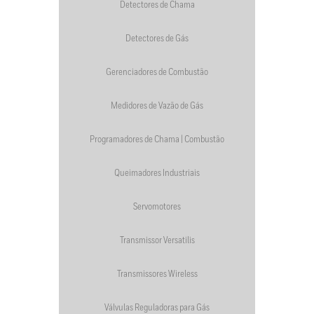
Detectores de Chama
Detectores de Gás
Gerenciadores de Combustão
Medidores de Vazão de Gás
Programadores de Chama | Combustão
Queimadores Industriais
Servomotores
Transmissor Versatilis
Transmissores Wireless
Válvulas Reguladoras para Gás