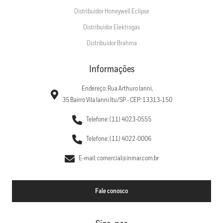
Distribuidor Honeywell Eclipse
Distribuidor Elektrogas
Distribuidor Brahma
Informações
Endereço: Rua Arthuro Ianni,
35 Bairro Vila Ianni Itu/SP - CEP: 13313-150
Telefone: (11) 4023-0555
Telefone: (11) 4022-0006
E-mail: comercial@inmar.com.br
Fale conosco