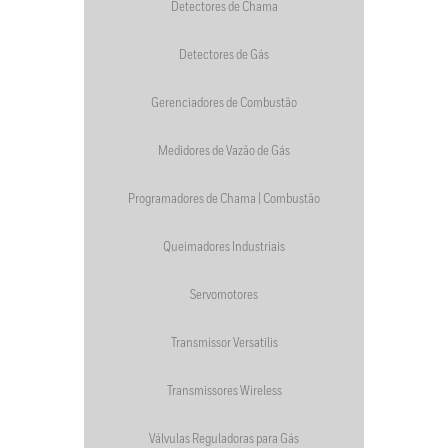
Detectores de Chama
Detectores de Gás
Gerenciadores de Combustão
Medidores de Vazão de Gás
Programadores de Chama | Combustão
Queimadores Industriais
Servomotores
Transmissor Versatilis
Transmissores Wireless
Válvulas Reguladoras para Gás