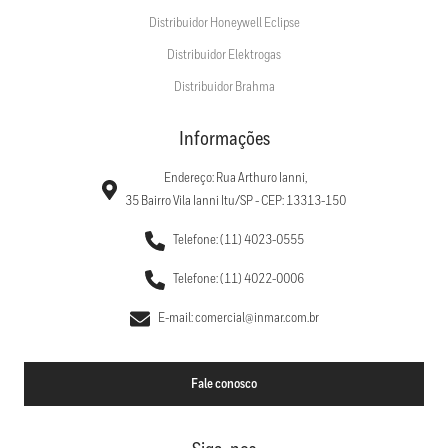
Distribuidor Honeywell Eclipse
Distribuidor Elektrogas
Distribuidor Brahma
Informações
Endereço: Rua Arthuro Ianni,
35 Bairro Vila Ianni Itu/SP - CEP: 13313-150
Telefone: (11) 4023-0555
Telefone: (11) 4022-0006
E-mail: comercial@inmar.com.br
Fale conosco