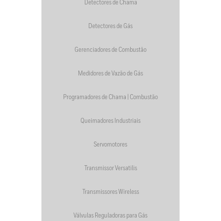
Detectores de Chama
Detectores de Gás
Gerenciadores de Combustão
Medidores de Vazão de Gás
Programadores de Chama | Combustão
Queimadores Industriais
Servomotores
Transmissor Versatilis
Transmissores Wireless
Válvulas Reguladoras para Gás