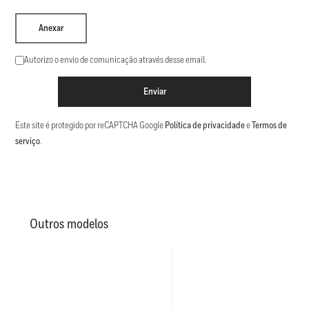
Anexar
Autorizo o envio de comunicação através desse email.
Enviar
Este site é protegido por reCAPTCHA Google
Política de privacidade
e
Termos de
serviço
.
Outros modelos