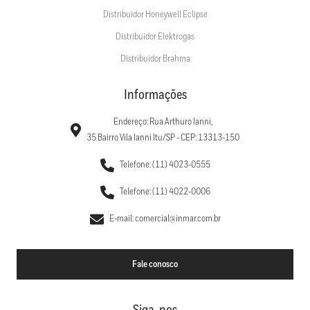
Distribuidor Honeywell Eclipse
Distribuidor Elektrogas
Distribuidor Brahma
Informações
Endereço: Rua Arthuro Ianni,
35 Bairro Vila Ianni Itu/SP - CEP: 13313-150
Telefone: (11) 4023-0555
Telefone: (11) 4022-0006
E-mail: comercial@inmar.com.br
Fale conosco