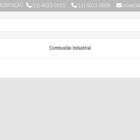
MUNICAÇÃO:
(11) 4023-0555
(11) 4022-0006
comercia
Combustão Industrial