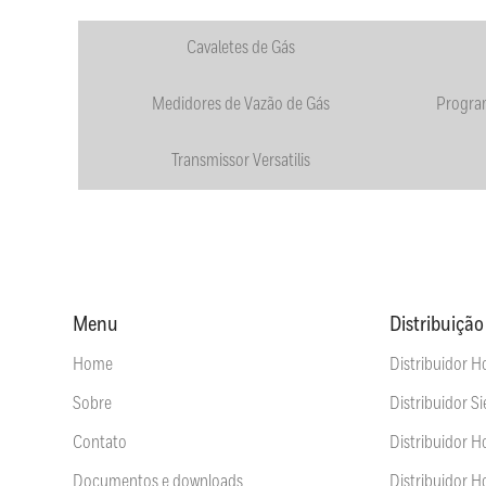
Cavaletes de Gás
Medidores de Vazão de Gás
Progra
Transmissor Versatilis
Menu
Distribuição
Home
Distribuidor H
Sobre
Distribuidor S
Contato
Distribuidor 
Documentos e downloads
Distribuidor H