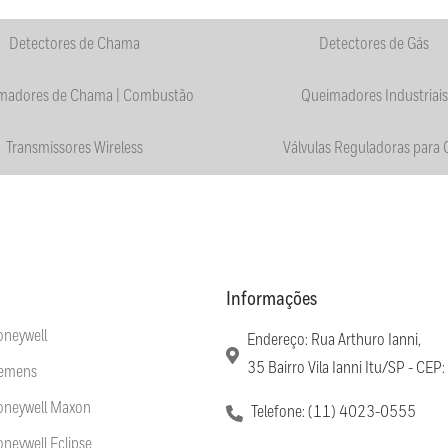
Detectores de Chama
Detectores de Gás
madores de Chama | Combustão
Queimadores Industriais
Transmissores Wireless
Válvulas Reguladoras para 
Informações
oneywell
Endereço: Rua Arthuro Ianni,
35 Bairro Vila Ianni Itu/SP - C
iemens
Honeywell Maxon
Telefone: (11) 4023-0555
oneywell Eclipse