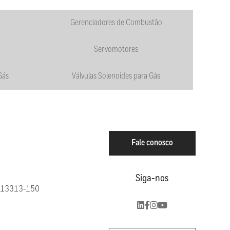
Gerenciadores de Combustão
Servomotores
Gás
Válvulas Solenoides para Gás
Fale conosco
Siga-nos
EP: 13313-150