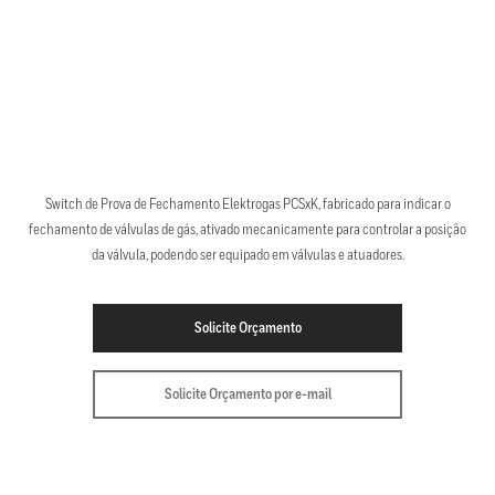
Switch de Prova de Fechamento Elektrogas PCSxK, fabricado para indicar o
fechamento de válvulas de gás, ativado mecanicamente para controlar a posição
da válvula, podendo ser equipado em válvulas e atuadores.
Solicite Orçamento
Solicite Orçamento por e-mail