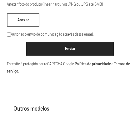
Anexar foto do produto (Inserir arquivos .PNG ou .JPG até 5MB)
Anexar
Autorizo o envio de comunicação através desse email.
Enviar
Este site é protegido por reCAPTCHA Google
Política de privacidade
e
Termos de
serviço
.
Outros modelos