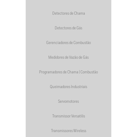
Detectores de Chama
Detectores de Gás
Gerenciadores de Combustão
Medidores de Vazão de Gás
Programadores de Chama | Combustão
Queimadores Industriais
Servomotores
Transmissor Versatilis
Transmissores Wireless