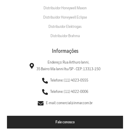
Distribuidor Honeywell Maxon
Distribuidor Honeywell Eclipse
Distribuidor Elektrogas
Distribuidor Brahma
Informações
Endereço: Rua Arthuro Ianni,
35 Bairro Vila Ianni Itu/SP - CEP: 13313-150
Telefone: (11) 4023-0555
Telefone: (11) 4022-0006
E-mail: comercial@inmar.com.br
Fale conosco