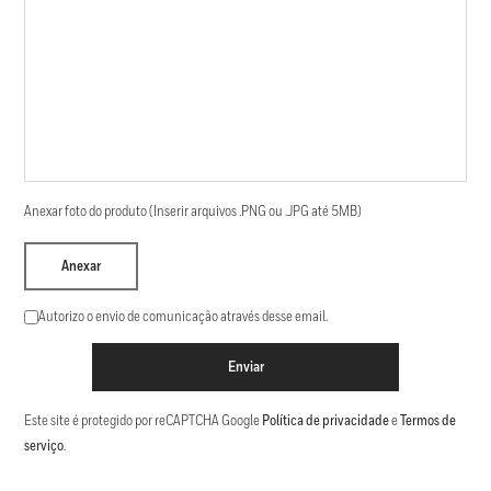
Anexar foto do produto (Inserir arquivos .PNG ou .JPG até 5MB)
Anexar
Autorizo o envio de comunicação através desse email.
Enviar
Este site é protegido por reCAPTCHA Google
Política de privacidade
e
Termos de
serviço
.