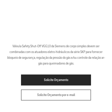
Válvula Safety Shut-Off VGG10 da Siemens de corpo simples devem ser
combinadas com os atuadores eletro-hidráulicos da série SKP para fornecer
bloqueio de segurança, regulação da pressão do gás e/ou controle da relação ar-
gás para queimadores de gás.
Solicite Orçamento
Solicite Orçamento por e-mail