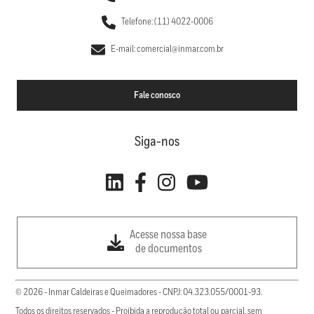
Telefone: (11) 4022-0006
E-mail: comercial@inmar.com.br
Fale conosco
Siga-nos
Acesse nossa base
de documentos
© 2026 - Inmar Caldeiras e Queimadores - CNPJ: 04.323.055/0001-93.
Todos os direitos reservados - Proibida a reprodução total ou parcial, sem