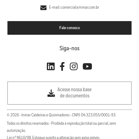
E-mail: comercial@inmar.com.br
Fale conosco
Siga-nos
Acesse nossa base
de documentos
© 2026 - Inmar Caldeiras e Queimadores - CNPJ: 04.323.055/0001-93.
Todos os direitos reservados - Proibida a reprodução total ou parcial, sem
autorização.
Lei nº 9610/98. Estoque sujeito a alteração sem aviso prévio.