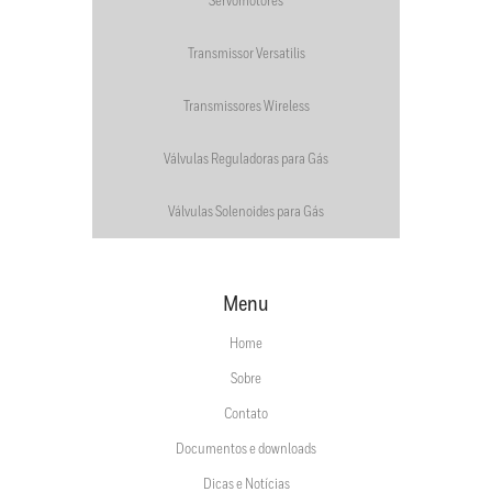
Servomotores
Transmissor Versatilis
Transmissores Wireless
Válvulas Reguladoras para Gás
Válvulas Solenoides para Gás
Menu
Home
Sobre
Contato
Documentos e downloads
Dicas e Notícias