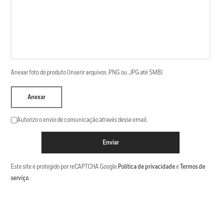
Anexar foto do produto (Inserir arquivos .PNG ou .JPG até 5MB)
Anexar
Autorizo o envio de comunicação através desse email.
Enviar
Este site é protegido por reCAPTCHA Google
Política de privacidade
e
Termos de
serviço
.