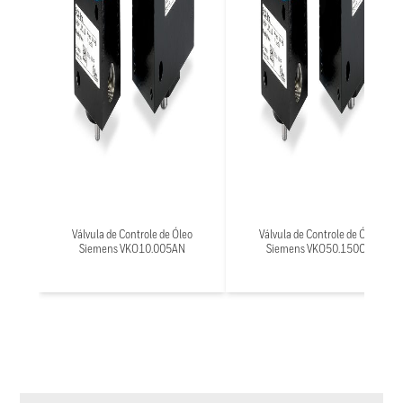
Válvula de Controle de Óleo
Válvula de Controle de Óleo
Siemens VKO10.005AN
Siemens VKO50.150CN