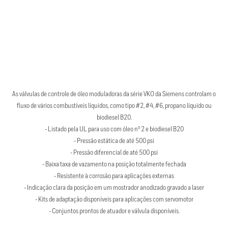
As válvulas de controle de óleo moduladoras da série VKO da Siemens controlam o
fluxo de vários combustíveis líquidos, como tipo #2, #4, #6, propano líquido ou
biodiesel B20.
- Listado pela UL para uso com óleo nº 2 e biodiesel B20
- Pressão estática de até 500 psi
- Pressão diferencial de até 500 psi
- Baixa taxa de vazamento na posição totalmente fechada
- Resistente à corrosão para aplicações externas
- Indicação clara da posição em um mostrador anodizado gravado a laser
- Kits de adaptação disponíveis para aplicações com servomotor
- Conjuntos prontos de atuador e válvula disponíveis.