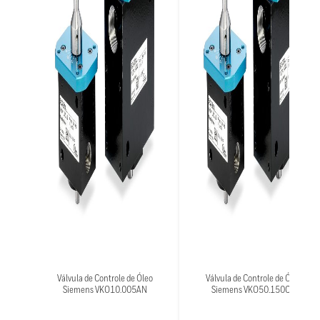
Válvula de Controle de Óleo
Válvula de Controle de Óleo
Siemens VKO10.005AN
Siemens VKO50.150CN