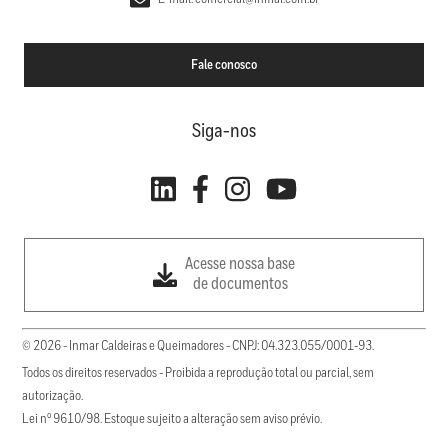
Fale conosco
Siga-nos
Acesse nossa base
de documentos
© 2026 - Inmar Caldeiras e Queimadores - CNPJ: 04.323.055/0001-93.
Todos os direitos reservados - Proibida a reprodução total ou parcial, sem
autorização.
Lei nº 9610/98. Estoque sujeito a alteração sem aviso prévio.