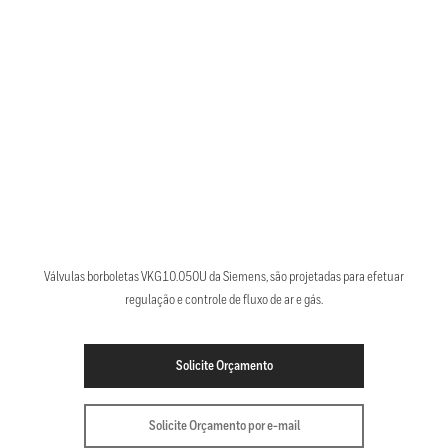
Válvulas borboletas VKG10.050U da Siemens, são projetadas para efetuar
regulação e controle de fluxo de ar e gás.
Solicite Orçamento
Solicite Orçamento por e-mail