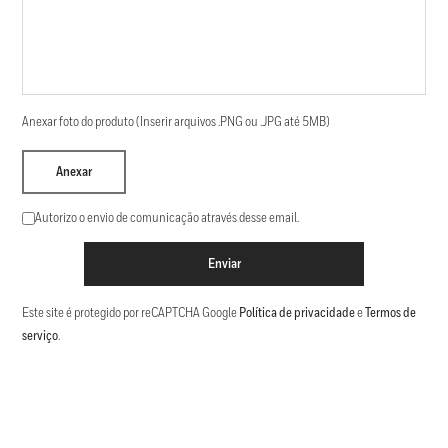
Anexar foto do produto (Inserir arquivos .PNG ou .JPG até 5MB)
Anexar
Autorizo o envio de comunicação através desse email.
Enviar
Este site é protegido por reCAPTCHA Google
Política de privacidade
e
Termos de
serviço
.