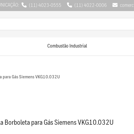
UNICAÇÃO:
(11) 4023-0555
(11) 4022-0006
comerci
Combustão Industrial
ta para Gás Siemens VKG10.032U
la Borboleta para Gás Siemens VKG10.032U