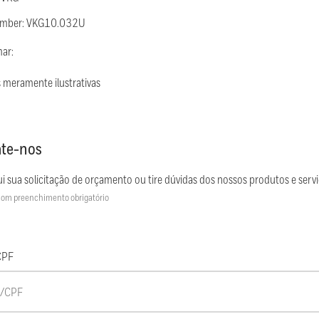
umber: VKG10.032U
mar:
 meramente ilustrativas
te-nos
i sua solicitação de orçamento ou tire dúvidas dos nossos produtos e servi
om preenchimento obrigatório
CPF