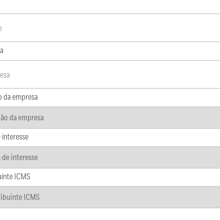
a
o da empresa
 interesse
uinte ICMS