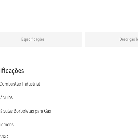
Especificações
Descrição T
ificações
 Combustão Industrial
álvulas
álvulas Borboletas para Gás
Siemens
 VKG