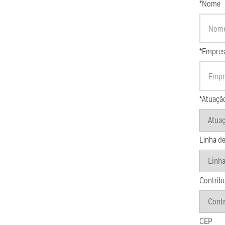
*Nome
*Empres
*Atuaçã
Linha de
Contrib
CEP