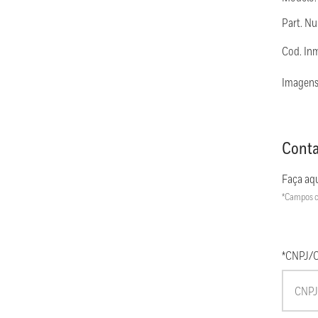
Part. N
Cod. In
Imagens
Conta
Faça aqu
*Campos c
*CNPJ/