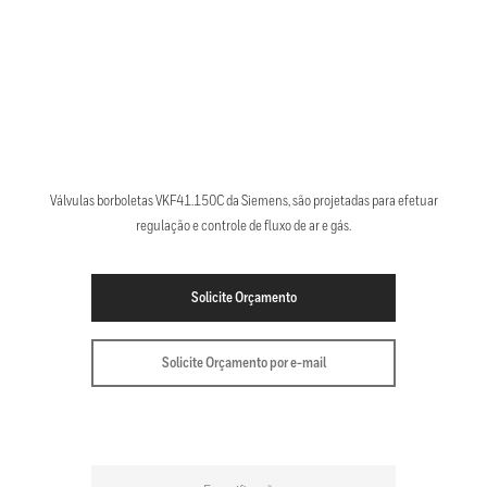
Válvulas borboletas VKF41.150C da Siemens, são projetadas para efetuar
regulação e controle de fluxo de ar e gás.
Solicite Orçamento
Solicite Orçamento por e-mail