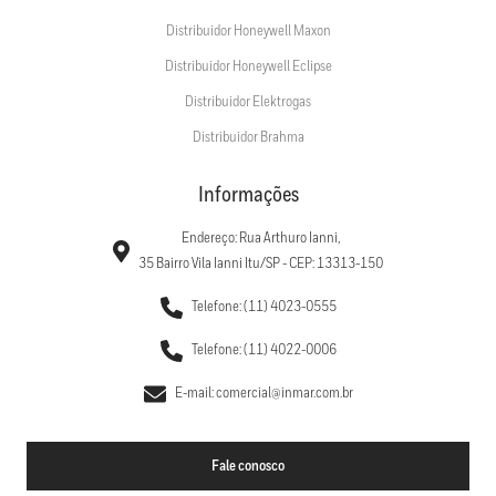
Distribuidor Honeywell Maxon
Distribuidor Honeywell Eclipse
Distribuidor Elektrogas
Distribuidor Brahma
Informações
Endereço: Rua Arthuro Ianni,
35 Bairro Vila Ianni Itu/SP - CEP: 13313-150
Telefone: (11) 4023-0555
Telefone: (11) 4022-0006
E-mail: comercial@inmar.com.br
Fale conosco