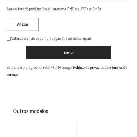
Anexar foto do produto (Inserir arquivos .PNG ou .JPG até 5MB)
Anexar
Autorizo o envio de comunicação através desse email.
Enviar
Este site é protegido por reCAPTCHA Google
Política de privacidade
e
Termos de
serviço
.
Outros modelos