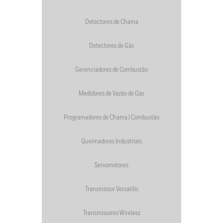
Detectores de Chama
Detectores de Gás
Gerenciadores de Combustão
Medidores de Vazão de Gás
Programadores de Chama | Combustão
Queimadores Industriais
Servomotores
Transmissor Versatilis
Transmissores Wireless