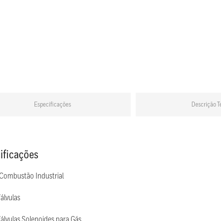
Especificações
Descrição T
ificações
 Combustão Industrial
álvulas
álvulas Solenoides para Gás