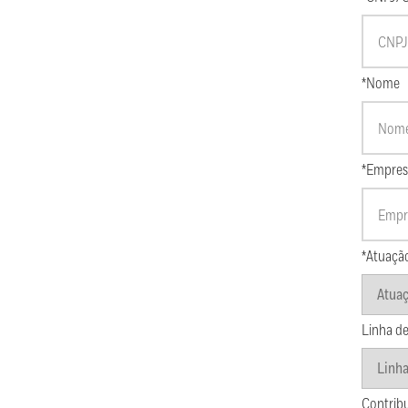
*Nome
*Empres
*Atuaçã
Linha de
Contrib