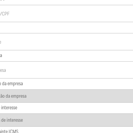
a
o da empresa
 interesse
uinte ICMS