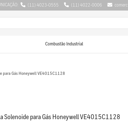
UNICAÇÃO:
(11) 4023-0555
(11) 4022-0006
comerci
Combustão Industrial
ide para Gás Honeywell VE4015C1128
la Solenoide para Gás Honeywell VE4015C1128