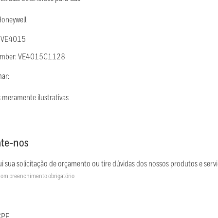
Honeywell
: VE4015
Number: VE4015C1128
mar:
 meramente ilustrativas
te-nos
i sua solicitação de orçamento ou tire dúvidas dos nossos produtos e servi
om preenchimento obrigatório
CPF