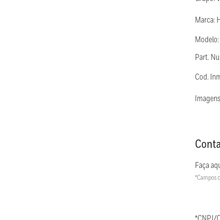
Marca: 
Modelo
Part. 
Cod. In
Imagens
Conta
Faça aqu
*Campos c
*CNPJ/