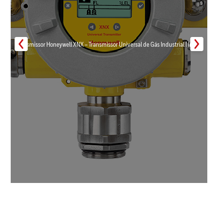
Transmissor Honeywell XNX – Transmissor Universal de Gás Industrial | Inmar