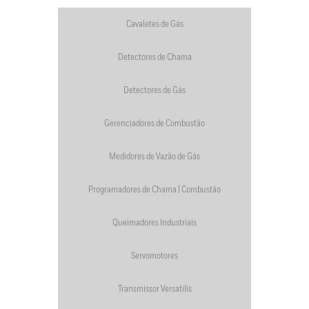
Cavaletes de Gás
Detectores de Chama
Detectores de Gás
Gerenciadores de Combustão
Medidores de Vazão de Gás
Programadores de Chama | Combustão
Queimadores Industriais
Servomotores
Transmissor Versatilis