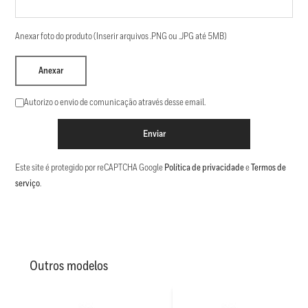
Anexar foto do produto (Inserir arquivos .PNG ou .JPG até 5MB)
Anexar
Autorizo o envio de comunicação através desse email.
Enviar
Este site é protegido por reCAPTCHA Google
Política de privacidade
e
Termos de
serviço
.
Outros modelos