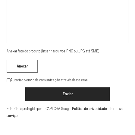
Anexar foto do produto (Inserir arquivos .PNG ou .JPG até 5MB)
Anexar
Autorizo o envio de comunicação através desse email.
Enviar
Este site é protegido por reCAPTCHA Google
Política de privacidade
e
Termos de
serviço
.