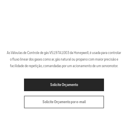
As Válvulas de Controle de gás V5197A1003 da Honeywell, é usada para controlar
o fluxo linear dos gases como ar, gás natural ou propano com maior precisão e
facilidade de repetição, comandadas por um acionamento de um servomotor.
Solicite Orçamento
Solicite Orçamento por e-mail