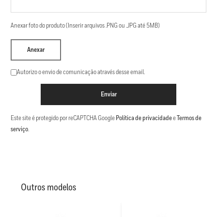
Anexar foto do produto (Inserir arquivos .PNG ou .JPG até 5MB)
Anexar
Autorizo o envio de comunicação através desse email.
Enviar
Este site é protegido por reCAPTCHA Google
Política de privacidade
e
Termos de
serviço
.
Outros modelos