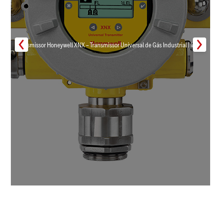
Transmissor Honeywell XNX – Transmissor Universal de Gás Industrial | Inmar