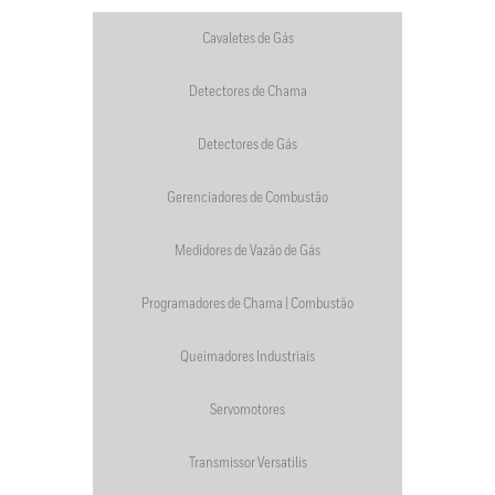
Cavaletes de Gás
Detectores de Chama
Detectores de Gás
Gerenciadores de Combustão
Medidores de Vazão de Gás
Programadores de Chama | Combustão
Queimadores Industriais
Servomotores
Transmissor Versatilis