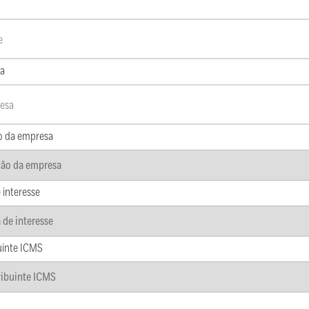
a
o da empresa
 interesse
uinte ICMS