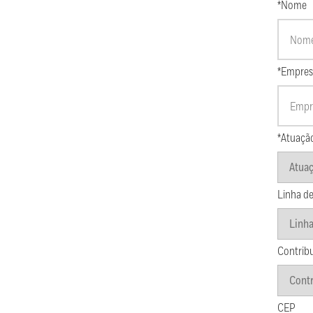
*Nome
*Empres
*Atuaçã
Linha de
Contrib
CEP