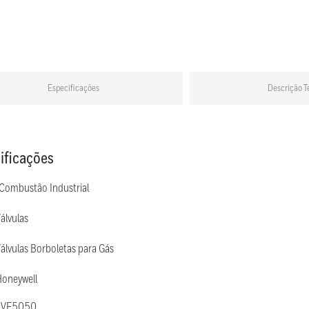
Especificações
Descrição T
ificações
 Combustão Industrial
álvulas
álvulas Borboletas para Gás
Honeywell
: VF5050