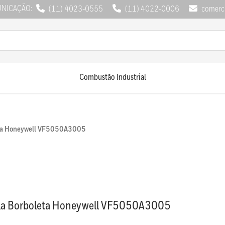
UNICAÇÃO:
(11) 4023-0555
(11) 4022-0006
comerci
Combustão Industrial
eta Honeywell VF5050A3005
la Borboleta Honeywell VF5050A3005