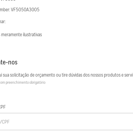
Number: VF5050A3005
mar:
 meramente ilustrativas
te-nos
i sua solicitação de orçamento ou tire dúvidas dos nossos produtos e servi
om preenchimento obrigatório
CPF