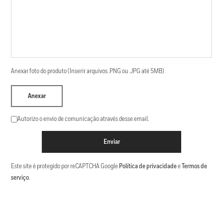
Anexar foto do produto (Inserir arquivos .PNG ou .JPG até 5MB)
Anexar
Autorizo o envio de comunicação através desse email.
Enviar
Este site é protegido por reCAPTCHA Google
Política de privacidade
e
Termos de
serviço
.