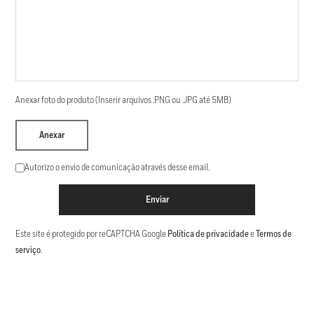
Anexar foto do produto (Inserir arquivos .PNG ou .JPG até 5MB)
Anexar
Autorizo o envio de comunicação através desse email.
Enviar
Este site é protegido por reCAPTCHA Google
Política de privacidade
e
Termos de
serviço
.