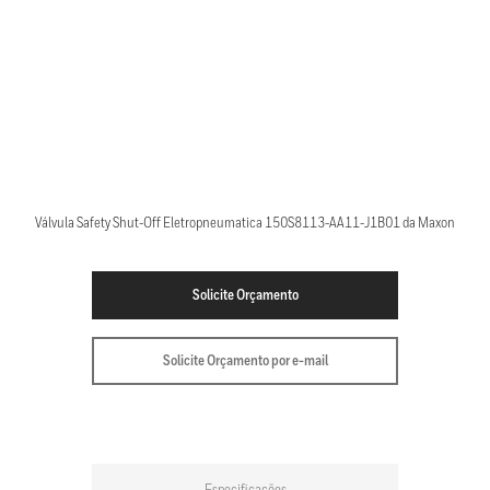
Válvula Safety Shut-Off Eletropneumatica 150S8113-AA11-J1B01 da Maxon
Solicite Orçamento
Solicite Orçamento por e-mail