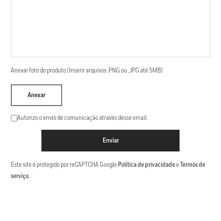
Anexar foto do produto (Inserir arquivos .PNG ou .JPG até 5MB)
Anexar
Autorizo o envio de comunicação através desse email.
Enviar
Este site é protegido por reCAPTCHA Google
Política de privacidade
e
Termos de
serviço
.