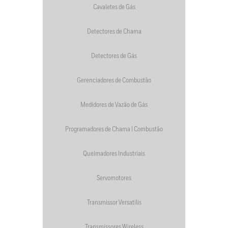
Cavaletes de Gás
Detectores de Chama
Detectores de Gás
Gerenciadores de Combustão
Medidores de Vazão de Gás
Programadores de Chama | Combustão
Queimadores Industriais
Servomotores
Transmissor Versatilis
Transmissores Wireless