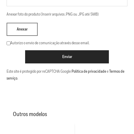
Anexar foto do produto (Inserir arquivos .PNG ou .JPG até 5MB)
Anexar
Autorizo o envio de comunicação através desse email.
Enviar
Este site é protegido por reCAPTCHA Google
Política de privacidade
e
Termos de
serviço
.
Outros modelos