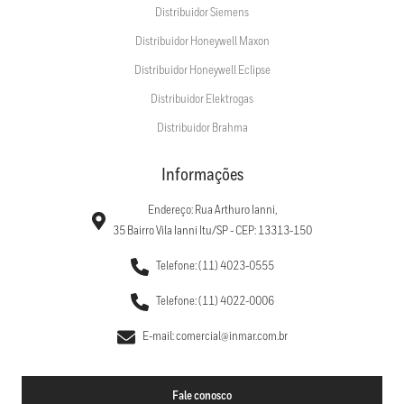
Distribuidor Siemens
Distribuidor Honeywell Maxon
Distribuidor Honeywell Eclipse
Distribuidor Elektrogas
Distribuidor Brahma
Informações
Endereço: Rua Arthuro Ianni,
35 Bairro Vila Ianni Itu/SP - CEP: 13313-150
Telefone: (11) 4023-0555
Telefone: (11) 4022-0006
E-mail: comercial@inmar.com.br
Fale conosco