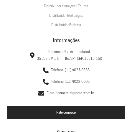
Distribuidor Honeywell Eclipse
Distribuidor Elektrogas
Distribuidor Brahma
Informações
Endereço: Rua Arthuro Ianni,
35 Bairro Vila Ianni Itu/SP - CEP: 13313-150
Telefone: (11) 4023-0555
Telefone: (11) 4022-0006
E-mail: comercial@inmar.com.br
Fale conosco