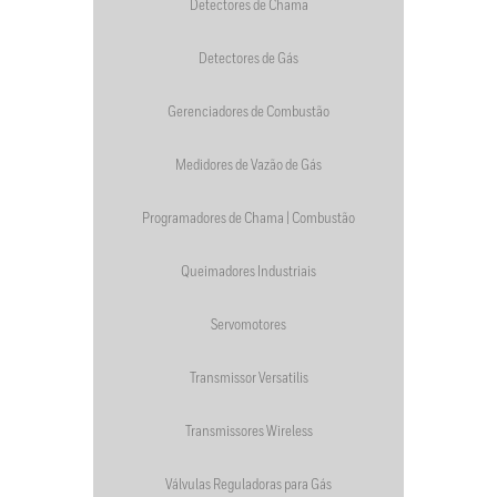
Detectores de Chama
Detectores de Gás
Gerenciadores de Combustão
Medidores de Vazão de Gás
Programadores de Chama | Combustão
Queimadores Industriais
Servomotores
Transmissor Versatilis
Transmissores Wireless
Válvulas Reguladoras para Gás