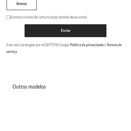
Anexar
Autorizo o envio de comunicação através desse email.
Enviar
Este site é protegido por reCAPTCHA Google
Política de privacidade
e
Termos de
serviço
.
Outros modelos