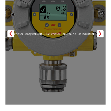
Transmissor Honeywell XNX – Transmissor Universal de Gás Industrial | Inmar