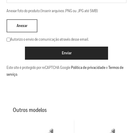
Anexar foto do produto (Inserir arquivos .PNG ou .JPG até 5MB)
Anexar
Autorizo o envio de comunicação através desse email.
Enviar
Este site é protegido por reCAPTCHA Google
Política de privacidade
e
Termos de
serviço
.
Outros modelos