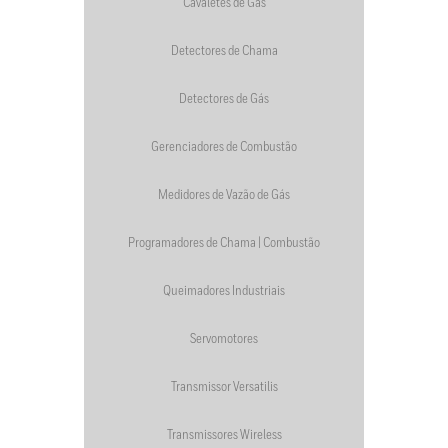
Cavaletes de Gás
Detectores de Chama
Detectores de Gás
Gerenciadores de Combustão
Medidores de Vazão de Gás
Programadores de Chama | Combustão
Queimadores Industriais
Servomotores
Transmissor Versatilis
Transmissores Wireless