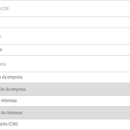
a
o da empresa
 interesse
uinte ICMS