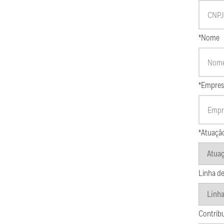
*Nome
*Empres
*Atuaçã
Linha de
Contrib