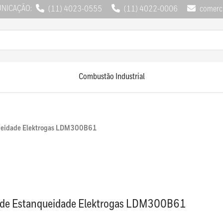
UNICAÇÃO:
(11) 4023-0555
(11) 4022-0006
comerci
Combustão Industrial
queidade Elektrogas LDM300B61
 de Estanqueidade Elektrogas LDM300B61