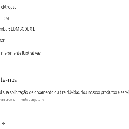
Elektrogas
: LDM
Number: LDM300B61
mar:
 meramente ilustrativas
te-nos
i sua solicitação de orçamento ou tire dúvidas dos nossos produtos e servi
om preenchimento obrigatório
CPF