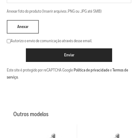
Anexar foto do produto (Inserir arquivos .PNG ou .JPG até 5MB)
Anexar
Autorizo o envio de comunicação através desse email.
Enviar
Este site é protegido por reCAPTCHA Google
Política de privacidade
e
Termos de
serviço
.
Outros modelos