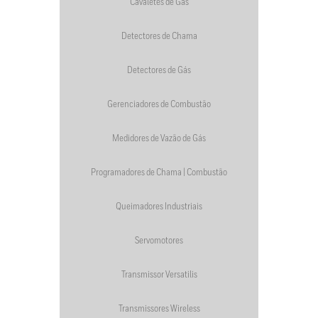
Cavaletes de Gás
Detectores de Chama
Detectores de Gás
Gerenciadores de Combustão
Medidores de Vazão de Gás
Programadores de Chama | Combustão
Queimadores Industriais
Servomotores
Transmissor Versatilis
Transmissores Wireless