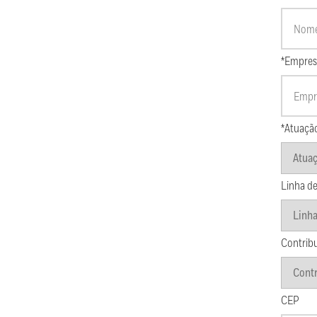
*Empres
*Atuaçã
Linha de
Contrib
CEP