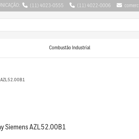
UNICAÇÃO:
(11) 4023-0555
(11) 4022-0006
comerci
Combustão Industrial
s AZL52.00B1
ay Siemens AZL52.00B1