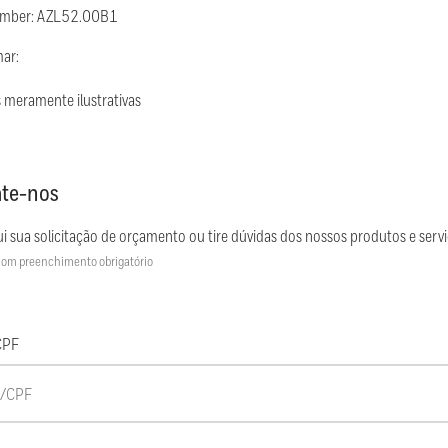
umber: AZL52.00B1
mar:
 meramente ilustrativas
te-nos
i sua solicitação de orçamento ou tire dúvidas dos nossos produtos e servi
om preenchimento obrigatório
CPF