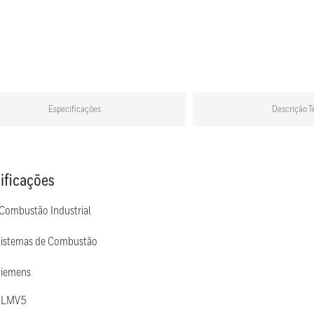
Especificações
Descrição T
ificações
 Combustão Industrial
Sistemas de Combustão
Siemens
: LMV5