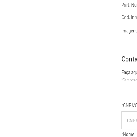
Part. N
Cod. In
Imagens
Conta
Faça aqu
*Campos c
*CNPJ/
*Nome