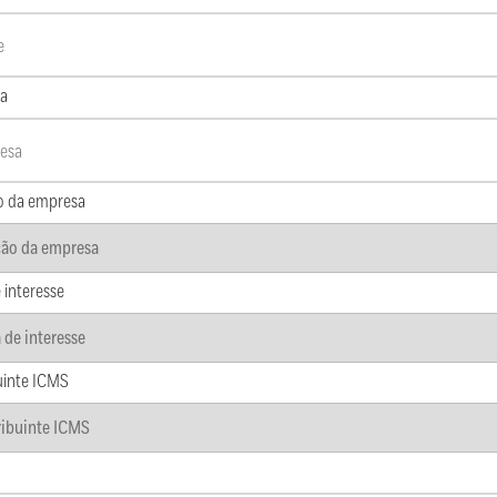
a
o da empresa
 interesse
uinte ICMS