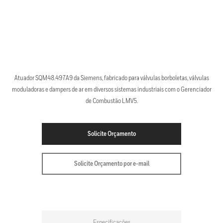
Atuador SQM48.497A9 da Siemens, fabricado para válvulas borboletas, válvulas
moduladoras e dampers de ar em diversos sistemas industriais com o Gerenciador
de Combustão LMV5.
Solicite Orçamento
Solicite Orçamento por e-mail
Especificações