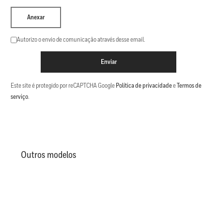
Anexar
Autorizo o envio de comunicação através desse email.
Enviar
Este site é protegido por reCAPTCHA Google
Política de privacidade
e
Termos de
serviço
.
Outros modelos