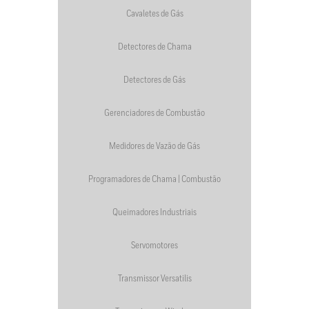
Cavaletes de Gás
Detectores de Chama
Detectores de Gás
Gerenciadores de Combustão
Medidores de Vazão de Gás
Programadores de Chama | Combustão
Queimadores Industriais
Servomotores
Transmissor Versatilis