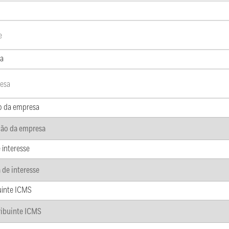
a
o da empresa
 interesse
uinte ICMS