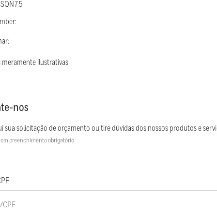
: SQN75
umber:
mar:
 meramente ilustrativas
te-nos
i sua solicitação de orçamento ou tire dúvidas dos nossos produtos e servi
om preenchimento obrigatório
CPF