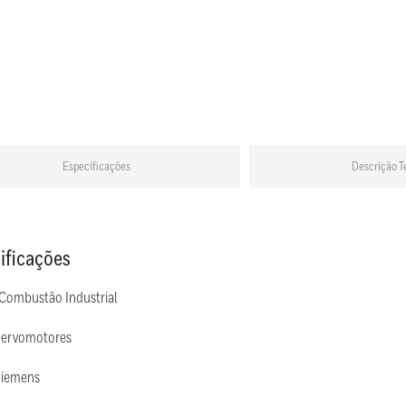
Especificações
Descrição T
ificações
 Combustão Industrial
Servomotores
Siemens