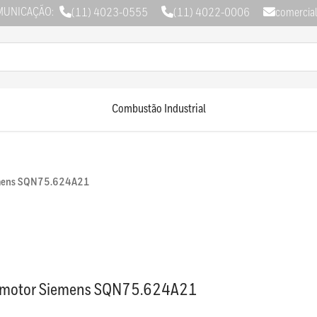
MUNICAÇÃO:
(11) 4023-0555
(11) 4022-0006
comercia
Combustão Industrial
emens SQN75.624A21
omotor Siemens SQN75.624A21