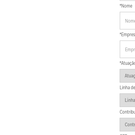
*Nome
*Empres
*Atuaçã
Linha de
Contrib