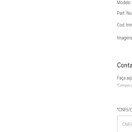
Modelo
Part. N
Cod. In
Imagens
Conta
Faça aqu
*Campos c
*CNPJ/