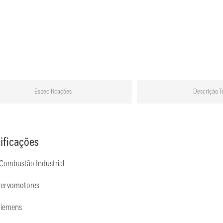
Especificações
Descrição T
ificações
 Combustão Industrial
Servomotores
Siemens