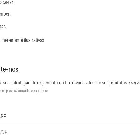
: SQN75
umber:
mar:
 meramente ilustrativas
te-nos
i sua solicitação de orçamento ou tire dúvidas dos nossos produtos e servi
om preenchimento obrigatório
CPF