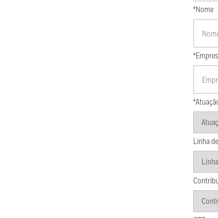
*Nome
*Empres
*Atuaçã
Linha de
Contrib