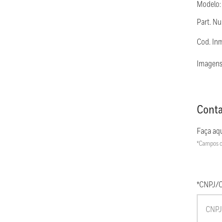
Modelo
Part. N
Cod. In
Imagens
Conta
Faça aqu
*Campos c
*CNPJ/