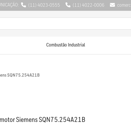
UNICAÇÃO:
(11) 4023-0555
(11) 4022-0006
comerci
Combustão Industrial
emens SQN75.254A21B
omotor Siemens SQN75.254A21B