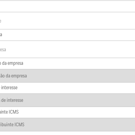
a
o da empresa
 interesse
uinte ICMS