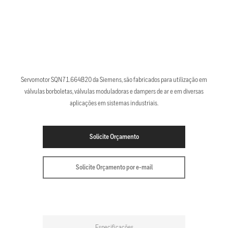
Servomotor SQN71.664B20 da Siemens, são fabricados para utilização em
válvulas borboletas, válvulas moduladoras e dampers de ar e em diversas
aplicações em sistemas industriais.
Solicite Orçamento
Solicite Orçamento por e-mail
Especificações