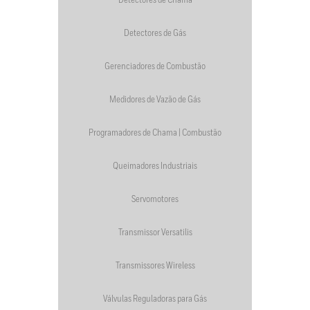
Detectores de Chama
Detectores de Gás
Gerenciadores de Combustão
Medidores de Vazão de Gás
Programadores de Chama | Combustão
Queimadores Industriais
Servomotores
Transmissor Versatilis
Transmissores Wireless
Válvulas Reguladoras para Gás