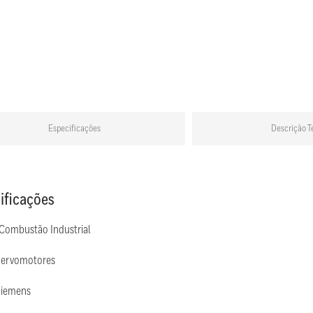
Especificações
Descrição T
ificações
 Combustão Industrial
Servomotores
Siemens