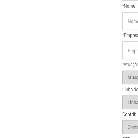
*Nome
*Empres
*Atuaçã
Linha de
Contrib