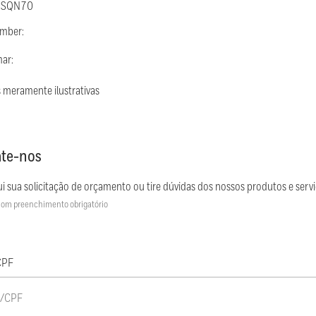
: SQN70
umber:
mar:
 meramente ilustrativas
te-nos
i sua solicitação de orçamento ou tire dúvidas dos nossos produtos e servi
om preenchimento obrigatório
CPF