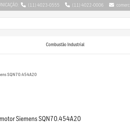
UNICAÇÃO:
(11) 4023-0555
(11) 4022-0006
comerci
Combustão Industrial
emens SQN70.454A20
omotor Siemens SQN70.454A20