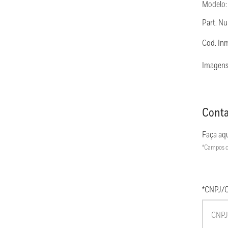
Modelo
Part. N
Cod. In
Imagens
Conta
Faça aqu
*Campos c
*CNPJ/