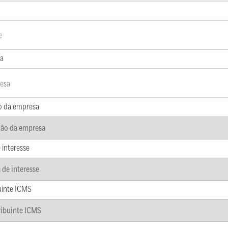
a
o da empresa
 interesse
uinte ICMS