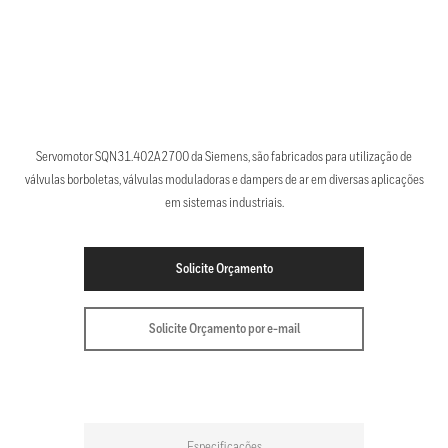
Servomotor SQN31.402A2700 da Siemens, são fabricados para utilização de
válvulas borboletas, válvulas moduladoras e dampers de ar em diversas aplicações
em sistemas industriais.
Solicite Orçamento
Solicite Orçamento por e-mail
Especificações