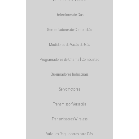
Detectores de Chama
Detectores de Gás
Gerenciadores de Combustão
Medidores de Vazão de Gás
Programadores de Chama | Combustão
Queimadores Industriais
Servomotores
Transmissor Versatilis
Transmissores Wireless
Válvulas Reguladoras para Gás