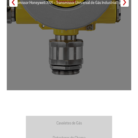
Transmissor Honeywell XNX – Transmissor Universal de Gás Industrial | Inmar
Cavaletes de Gás