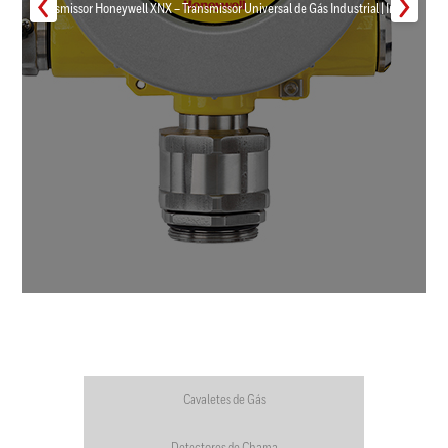
Transmissor Honeywell XNX – Transmissor Universal de Gás Industrial | Inmar
Cavaletes de Gás