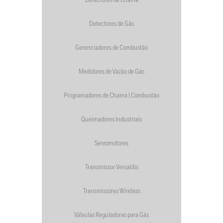
Detectores de Chama
Detectores de Gás
Gerenciadores de Combustão
Medidores de Vazão de Gás
Programadores de Chama | Combustão
Queimadores Industriais
Servomotores
Transmissor Versatilis
Transmissores Wireless
Válvulas Reguladoras para Gás