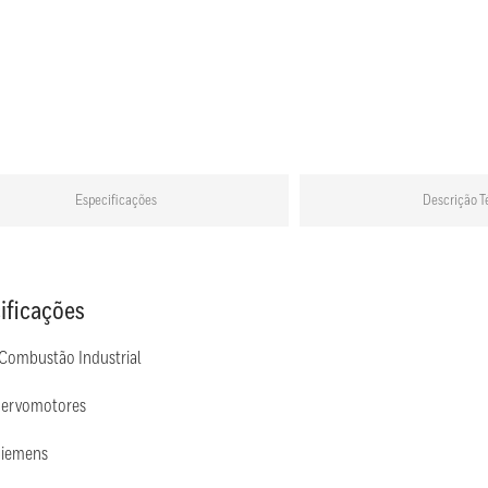
Especificações
Descrição T
ificações
 Combustão Industrial
Servomotores
Siemens