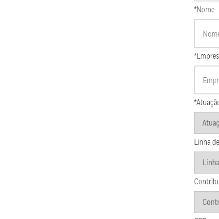
*Nome
*Empres
*Atuaçã
Linha de
Contrib