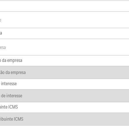
a
o da empresa
 interesse
uinte ICMS