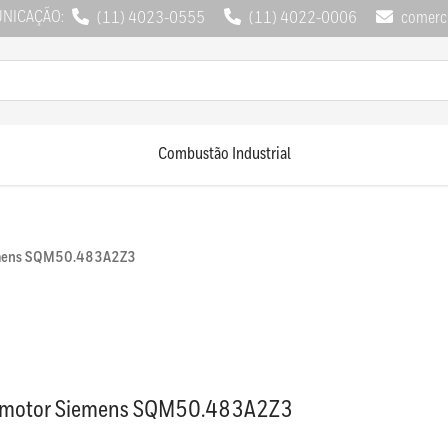
UNICAÇÃO:
(11) 4023-0555
(11) 4022-0006
comerci
Combustão Industrial
emens SQM50.483A2Z3
omotor Siemens SQM50.483A2Z3