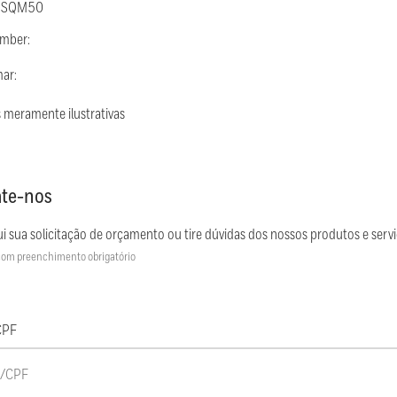
: SQM50
umber:
mar:
 meramente ilustrativas
te-nos
i sua solicitação de orçamento ou tire dúvidas dos nossos produtos e servi
om preenchimento obrigatório
CPF