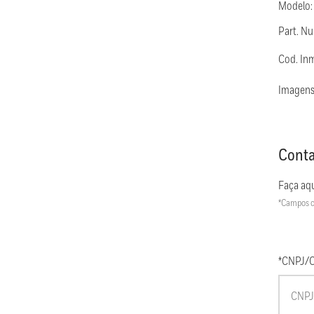
Modelo
Part. N
Cod. In
Imagens
Conta
Faça aqu
*Campos c
*CNPJ/