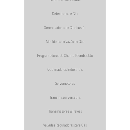
Detectores de Chama
Detectores de Gás
Gerenciadores de Combustão
Medidores de Vazão de Gás
Programadores de Chama | Combustão
Queimadores Industriais
Servomotores
Transmissor Versatilis
Transmissores Wireless
Válvulas Reguladoras para Gás