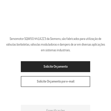
Servomotor SQM50.441A2Z3 da Siemens, são fabricados para utilização de
válvulas borboletas, válvulas moduladoras e dampers de ar em diversas aplicações
em sistemas industriais.
Solicite Orçamento
Solicite Orçamento por e-mail
Especificações