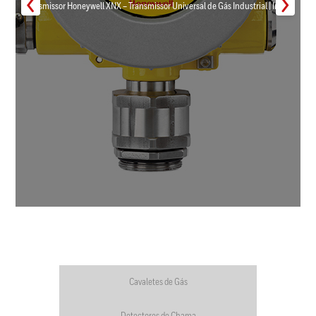
Transmissor Honeywell XNX – Transmissor Universal de Gás Industrial | Inmar
Cavaletes de Gás