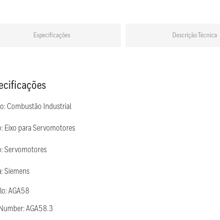
Especificações
Descrição Técnica
ecificações
ão: Combustão Industrial
: Eixo para Servomotores
: Servomotores
: Siemens
lo: AGA58
 Number: AGA58.3