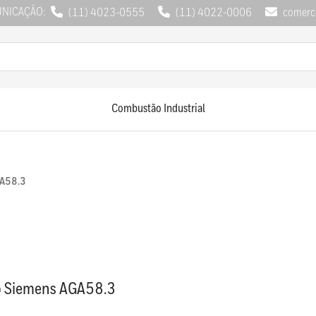
UNICAÇÃO:
(11) 4023-0555
(11) 4022-0006
comerci
Combustão Industrial
GA58.3
o Siemens AGA58.3