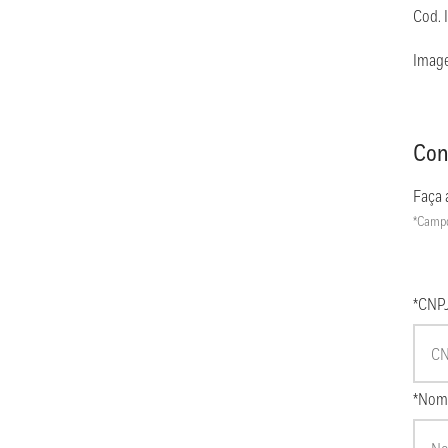
Cod. 
Image
Con
Faça 
*Campo
*CNP
*Nom