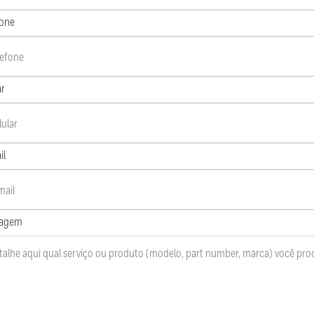
fone
ar
il
agem