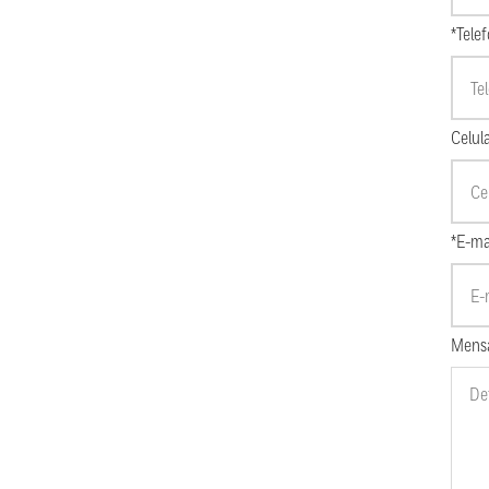
*Tele
Celul
*E-ma
Mens