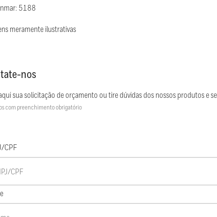
Inmar: 5188
ns meramente ilustrativas
tate-nos
aqui sua solicitação de orçamento ou tire dúvidas dos nossos produtos e se
s com preenchimento obrigatório
J/CPF
e