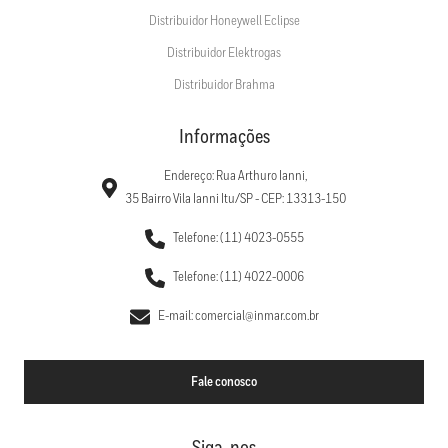
Distribuidor Honeywell Eclipse
Distribuidor Elektrogas
Distribuidor Brahma
Informações
Endereço: Rua Arthuro Ianni,
35 Bairro Vila Ianni Itu/SP - CEP: 13313-150
Telefone: (11) 4023-0555
Telefone: (11) 4022-0006
E-mail: comercial@inmar.com.br
Fale conosco