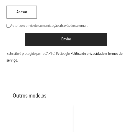
Anexar
Autorizo o envio de comunicação através desse email.
Enviar
Este site é protegido por reCAPTCHA Google
Política de privacidade
e
Termos de
serviço
.
Outros modelos