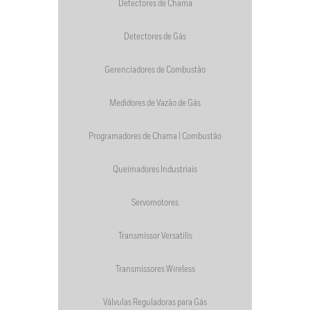
Detectores de Chama
Detectores de Gás
Gerenciadores de Combustão
Medidores de Vazão de Gás
Programadores de Chama | Combustão
Queimadores Industriais
Servomotores
Transmissor Versatilis
Transmissores Wireless
Válvulas Reguladoras para Gás