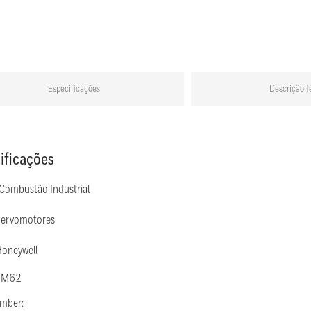
Especificações
Descrição T
ificações
 Combustão Industrial
Servomotores
Honeywell
: M62
umber: