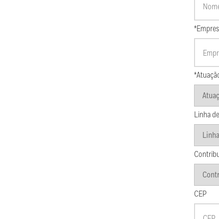
*Empres
*Atuaçã
Linha de
Contrib
CEP