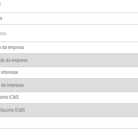
a
o da empresa
 interesse
uinte ICMS