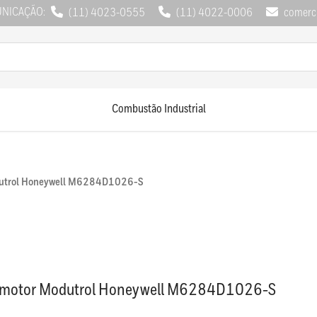
UNICAÇÃO:
(11) 4023-0555
(11) 4022-0006
comerci
Combustão Industrial
dutrol Honeywell M6284D1026-S
omotor Modutrol Honeywell M6284D1026-S