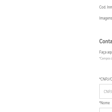
Cod. In
Imagens
Conta
Faça aqu
*Campos c
*CNPJ/
*Nome