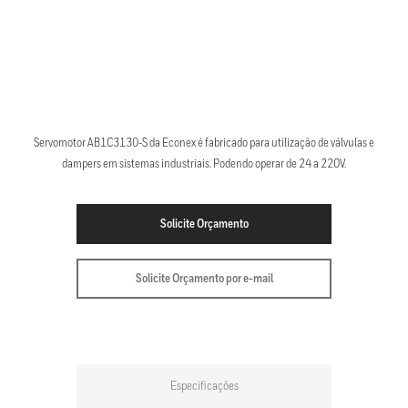
Servomotor AB1C3130-S da Econex é fabricado para utilização de válvulas e
dampers em sistemas industriais. Podendo operar de 24 a 220V.
Solicite Orçamento
Solicite Orçamento por e-mail
Especificações