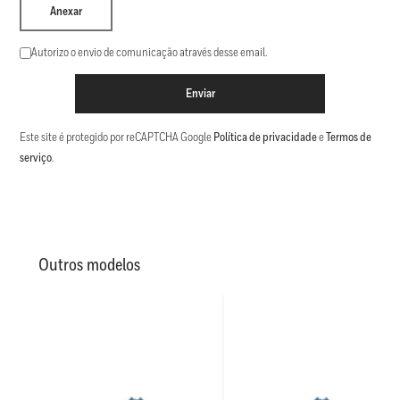
Anexar
Autorizo o envio de comunicação através desse email.
Enviar
Este site é protegido por reCAPTCHA Google
Política de privacidade
e
Termos de
serviço
.
Outros modelos