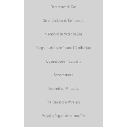
Detectores de Gás
Gerenciadores de Combustão
Medidores de Vazão de Gás
Programadores de Chama | Combustão
Queimadores Industriais
Servomotores
Transmissor Versatilis
Transmissores Wireless
Válvulas Reguladoras para Gás