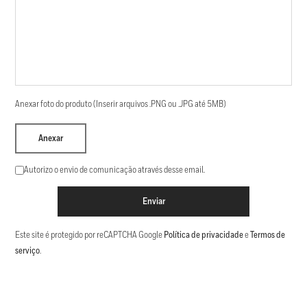
Anexar foto do produto (Inserir arquivos .PNG ou .JPG até 5MB)
Anexar
Autorizo o envio de comunicação através desse email.
Enviar
Este site é protegido por reCAPTCHA Google
Política de privacidade
e
Termos de
serviço
.