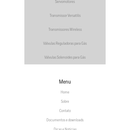
Servomotores
Transmissor Versatilis
Transmissores Wireless
Válvulas Reguladoras para Gás
Válvulas Solenoides para Gás
Menu
Home
Sobre
Contato
Documentos e downloads
Dicas e Notícias