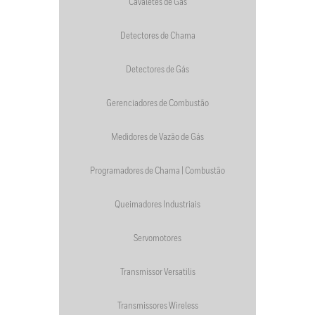
Cavaletes de Gás
Detectores de Chama
Detectores de Gás
Gerenciadores de Combustão
Medidores de Vazão de Gás
Programadores de Chama | Combustão
Queimadores Industriais
Servomotores
Transmissor Versatilis
Transmissores Wireless