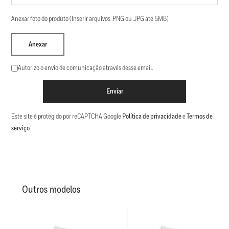
Anexar foto do produto (Inserir arquivos .PNG ou .JPG até 5MB)
Anexar
Autorizo o envio de comunicação através desse email.
Enviar
Este site é protegido por reCAPTCHA Google
Política de privacidade
e
Termos de
serviço
.
Outros modelos